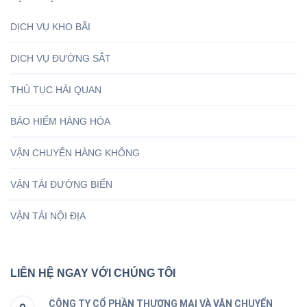
DỊCH VỤ KHO BÃI
DỊCH VỤ ĐƯỜNG SẮT
THỦ TỤC HẢI QUAN
BẢO HIỂM HÀNG HÓA
VẬN CHUYỂN HÀNG KHÔNG
VẬN TẢI ĐƯỜNG BIỂN
VẬN TẢI NỘI ĐỊA
LIÊN HỆ NGAY VỚI CHÚNG TÔI
CÔNG TY CỔ PHẦN THƯƠNG MẠI VÀ VẬN CHUYỂN