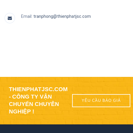
Email:
tranphong@thienphatjsc.com
THIENPHATJSC.COM
- CÔNG TY VẬN
YÊU CẦU BÁO GIÁ
CHUYỂN CHUYÊN
NGHIỆP !