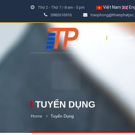
Việt Nam
Eng
Thứ 2 - Thứ 7 / 8 am - 5 pm
0982616916
tranphong@thienphatjsc
TRANG CHỦ
TUYỂN DỤNG
Home
Tuyển Dụng