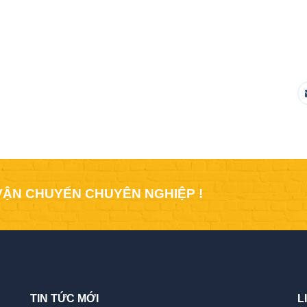
VẬN CHUYỂN CHUYÊN NGHIỆP !
TIN TỨC MỚI
L