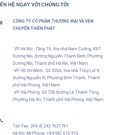
IÊN HỆ NGAY VỚI CHÚNG TÔI
CÔNG TY CỔ PHẦN THƯƠNG MẠI VÀ VẬN
CHUYỂN THIÊN PHÁT
-VP Hà Nội : Tầng 15, tòa nhà Nam Cường, KĐT
Dương Nội, đường Nguyễn Thanh Bình, Phường
Dương Nội, Thành phố Hà Nội, Việt Nam
-VP Hồ Chí Minh :
Số 205A, tòa nhà Thủy Lợi 4,
đường Nguyễn Xí, Phường Bình Thạnh, Thành
phố Hải Phòng, Việt Nam
-VP Hải Phòng:
Số 738 đường Lê Thánh Tông,
Phường Hải An, Thành phố Hải Phòng, Việt Nam
Tel/ Fax : (84-4) 243 7621761.
Hà Nội: Mr.Phông: +84 982.616.916.