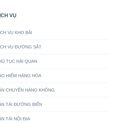
ỊCH VỤ
ỊCH VỤ KHO BÃI
ỊCH VỤ ĐƯỜNG SẮT
HỦ TỤC HẢI QUAN
ẢO HIỂM HÀNG HÓA
ẬN CHUYỂN HÀNG KHÔNG
ẬN TẢI ĐƯỜNG BIỂN
ẬN TẢI NỘI ĐỊA