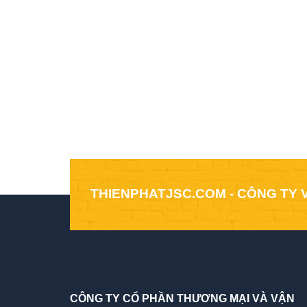
THIENPHATJSC.COM - CÔNG TY 
CÔNG TY CỔ PHẦN THƯƠNG MẠI VÀ VẬN