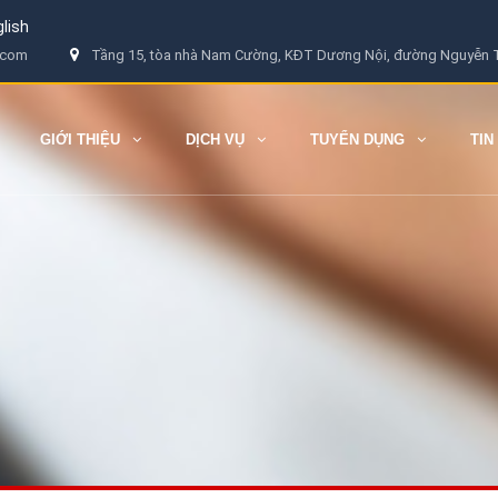
lish
.com
Tầng 15, tòa nhà Nam Cường, KĐT Dương Nội, đường Nguyễn T
GIỚI THIỆU
DỊCH VỤ
TUYỂN DỤNG
TIN