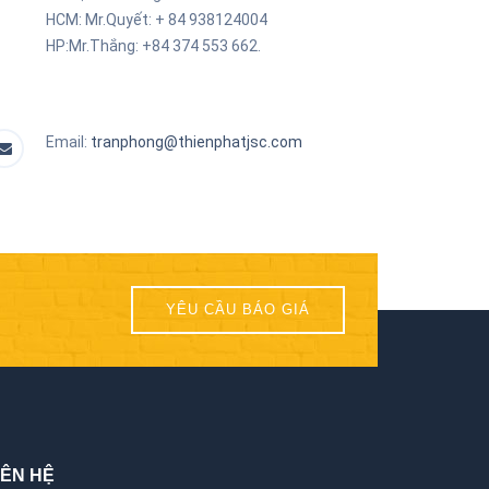
HCM: Mr.Quyết: + 84
938124004
HP:Mr.Thắng: +84 374 553 662.
Email:
tranphong@thienphatjsc.com
YÊU CẦU BÁO GIÁ
IÊN HỆ