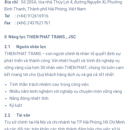
Địa chỉ:
Số 205A, tòa nhà Thủy Lợi 4, đường Nguyễn Xí, Phường
Bình Thạnh, Thành phố Hải Phòng, Việt Nam
Tel :
(+84)
912616916
Fax : (+
84) 2
437621761
II
.
Năng lực
THIEN PHAT TRANS., JSC
2.1 Nguôn nhân lực
THIEN PHAT TRANS – con người chính là nhân tố quyết định sự
phát triển và thành công. Với nhiệt huyết và trình độ nghiệp vụ
vững vàng của hơn 30 nhân viên THIEN PHAT, chúng tôi luôn cam
kết mang tới cho Quý khách hàng dịch vụ và giá cả tốt nhất
Tinh thần trách nhiệm cao trong công việc
Nhiều năm kinh nghiệm với nghiệp vụ chuyên môn vững vàng
Năng động nhiệt tình
Kỷ luật
2.2 Tài sản
Trụ sở chính tại Hà Nội và chi nhánh tại TP Hải Phòng, Hồ Chí Minh
và các đối tác trên khắp các tỉnh thành đảm bảo cho việc xử lý