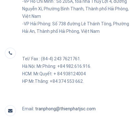
-VP Hồ Chí Minh :
Số 205A, tòa nhà Thủy Lợi 4, đường
Nguyễn Xí, Phường Bình Thạnh, Thành phố Hải Phòng,
Việt Nam
-VP Hải Phòng:
Số 738 đường Lê Thánh Tông, Phường
Hải An, Thành phố Hải Phòng, Việt Nam
Tel/ Fax : (84-4) 243 7621761.
Hà Nội: Mr.Phông: +84 982.616.916.
HCM: Mr.Quyết: + 84
938124004
HP:Mr.Thắng: +84 374 553 662.
Email:
tranphong@thienphatjsc.com