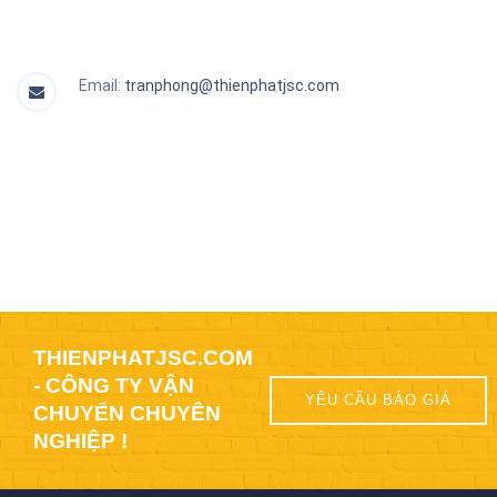
Email:
tranphong@thienphatjsc.com
THIENPHATJSC.COM
- CÔNG TY VẬN
YÊU CẦU BÁO GIÁ
CHUYỂN CHUYÊN
NGHIỆP !