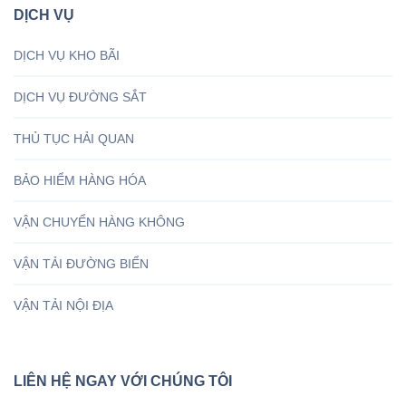
DỊCH VỤ
DỊCH VỤ KHO BÃI
DỊCH VỤ ĐƯỜNG SẮT
THỦ TỤC HẢI QUAN
BẢO HIỂM HÀNG HÓA
VẬN CHUYỂN HÀNG KHÔNG
VẬN TẢI ĐƯỜNG BIỂN
VẬN TẢI NỘI ĐỊA
LIÊN HỆ NGAY VỚI CHÚNG TÔI