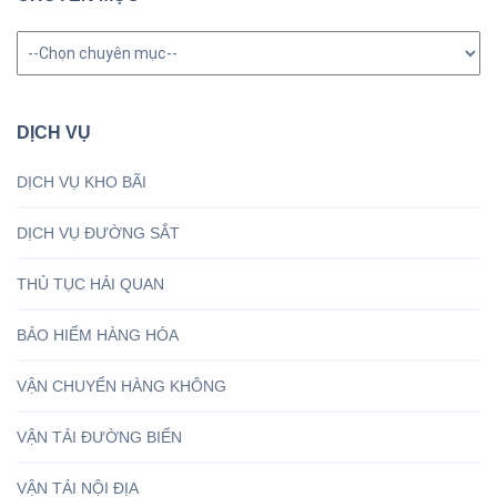
Chuyên
mục
DỊCH VỤ
DỊCH VỤ KHO BÃI
DỊCH VỤ ĐƯỜNG SẮT
THỦ TỤC HẢI QUAN
BẢO HIỂM HÀNG HÓA
VẬN CHUYỂN HÀNG KHÔNG
VẬN TẢI ĐƯỜNG BIỂN
VẬN TẢI NỘI ĐỊA