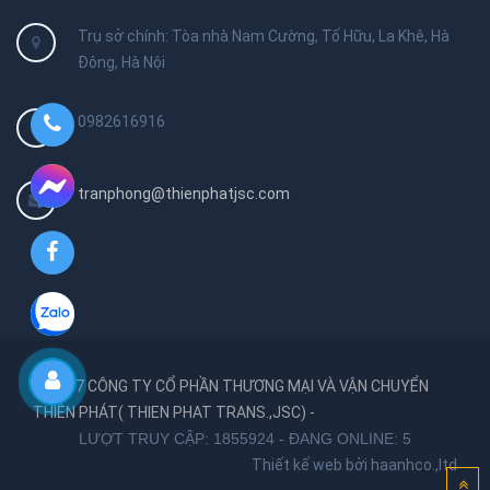
Trụ sở chính: Tòa nhà Nam Cường, Tố Hữu, La Khê, Hà
Đông, Hà Nội
0982616916
tranphong@thienphatjsc.com
© 2017 CÔNG TY CỔ PHẦN THƯƠNG MẠI VÀ VẬN CHUYỂN
THIÊN PHÁT( THIEN PHAT TRANS.,JSC) -
LƯỢT TRUY CẬP: 1855924 - ĐANG ONLINE: 5
Thiết kế web bởi haanhco.,ltd