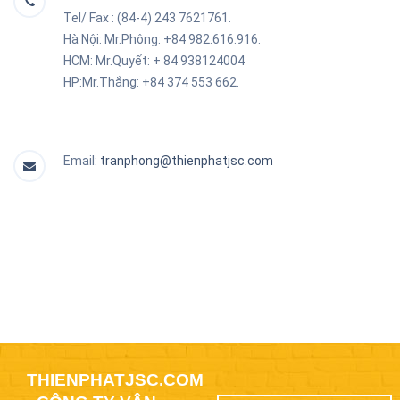
Tel/ Fax : (84-4) 243 7621761.
Hà Nội: Mr.Phông: +84 982.616.916.
HCM: Mr.Quyết: + 84
938124004
HP:Mr.Thắng: +84 374 553 662.
Email:
tranphong@thienphatjsc.com
THIENPHATJSC.COM